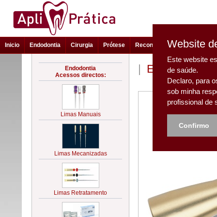
Website de
Inicio
Endodontia
Cirurgia
Prótese
Reconstrução e Estética
Este website es
|
Endodontia - 
de saúde.
Declaro, para o
sob minha resp
profissional de
Confirmo