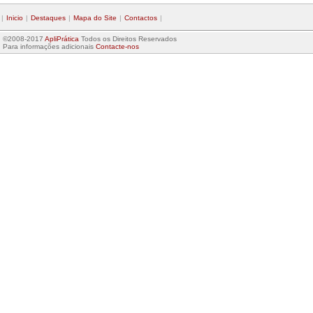
|
Inicio
|
Destaques
|
Mapa do Site
|
Contactos
|
©2008-2017
ApliPrática
Todos os Direitos Reservados
Para informações adicionais
Contacte-nos