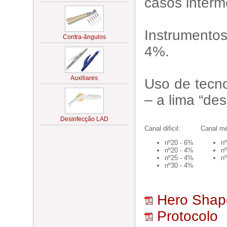
casos interm
Instrumento
4%.
Uso de tecno
– a lima “des
Canal dificil:
Canal mé
nº20 - 6%
n
nº20 - 4%
n
nº25 - 4%
n
nº30 - 4%
Hero Shap
Protocolo