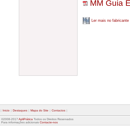
MM Guia 
Ler mais no fabricante
|
Inicio
|
Destaques
|
Mapa do Site
|
Contactos
|
©2008-2017
ApliPrática
Todos os Direitos Reservados
Para informações adicionais
Contacte-nos