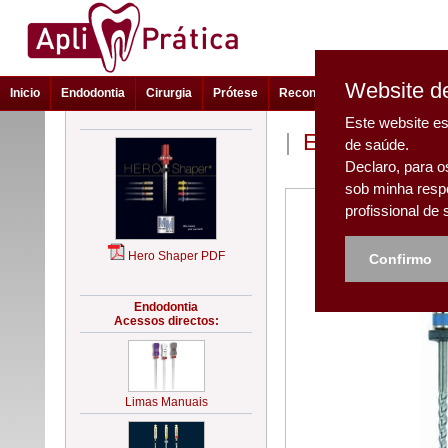
Website de
Inicio
Endodontia
Cirurgia
Prótese
Reconstrução e Estética
Este website es
|
Endodontia - 
de saúde.
Declaro, para o
sob minha resp
profissional de
Confirmo