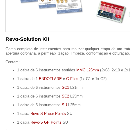
Revo-Solution Kit
Gama completa de instrumentos para realizar qualquer etapa de um tra
abertura coronária, à permeabilização, limpeza, conformação e obturação.
Contem:
1 caixa de 6 instrumentos sortidos
MMC L25mm
(2x08, 2x10 e 2x1
1 caixa de 1
ENDOFLARE
e
G-Files
(1x G1 e 1x G2)
1 caixa de 6 instrumentos
SC1
L21mm
1 caixa de 6 instrumentos
SC2
L25mm
1 caixa de 6 instrumentos
SU
L25mm
1 caixa
Revo-S Paper Points
SU
1 caixa
Revo-S GP Points
SU