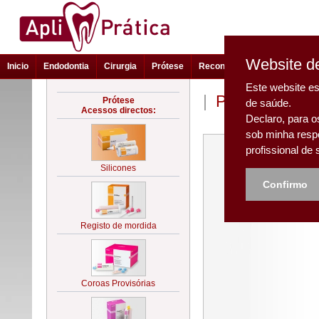
Website de
Inicio
Endodontia
Cirurgia
Prótese
Reconstrução e Estética
Este website es
|
Prótese - Ind
de saúde.
Declaro, para o
sob minha resp
profissional de
Confirmo