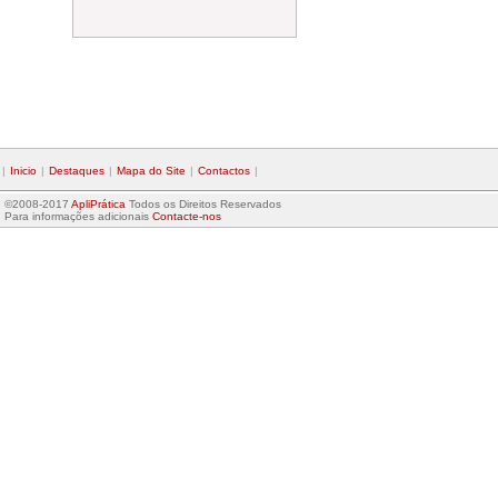
|
Inicio
|
Destaques
|
Mapa do Site
|
Contactos
|
©2008-2017
ApliPrática
Todos os Direitos Reservados
Para informações adicionais
Contacte-nos