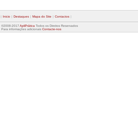
|
Inicio
|
Destaques
|
Mapa do Site
|
Contactos
|
©2008-2017
ApliPrática
Todos os Direitos Reservados
Para informações adicionais
Contacte-nos