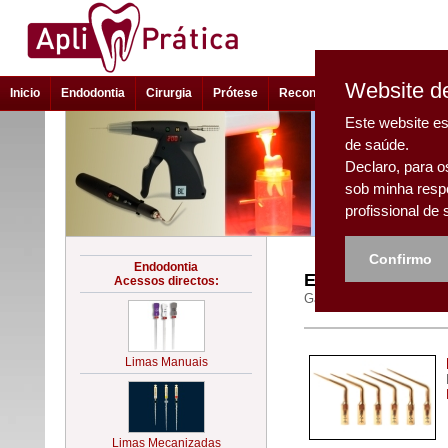
Website de
Inicio
Endodontia
Cirurgia
Prótese
Reconstrução e Estética
Este website es
de saúde.
Declaro, para o
sob minha resp
profissional de
Confirmo
Endodontia - Aux
Gama de produtos endodô