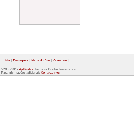
|
Inicio
|
Destaques
|
Mapa do Site
|
Contactos
|
©2008-2017
ApliPrática
Todos os Direitos Reservados
Para informações adicionais
Contacte-nos