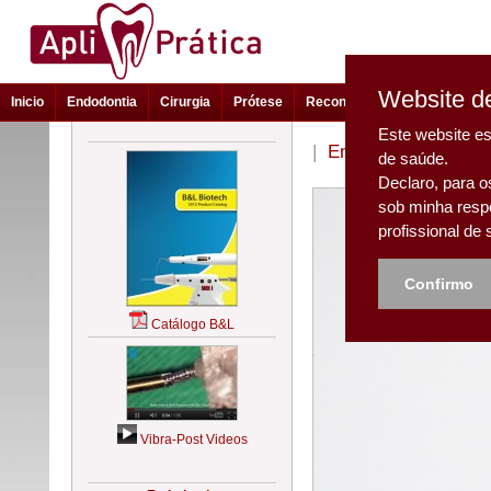
Website de
Inicio
Endodontia
Cirurgia
Prótese
Reconstrução e Estética
Este website es
|
Endodontia - Auxili
de saúde.
Declaro, para o
sob minha resp
profissional de
Confirmo